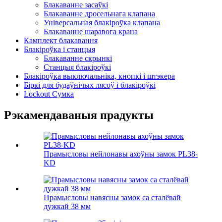
Блакаванне засаўкі
Блакаванне дросельнага клапана
Універсальная блакіроўка клапана
Блакаванне шаравога крана
Камплект блакавання
Блакіроўка і станцыя
Блакаванне скрынкі
Станцыя блакіроўкі
Блакіроўка выключальніка, кнопкі і штэкера
Біркі для будаўнічых лясоў і блакіроўкі
Lockout Сумка
Рэкамендаваныя прадукты
Прамысловы нейлонавы ахоўны замок PL38-
KD
Прамысловы навясны замок са сталёвай
дужкай 38 мм