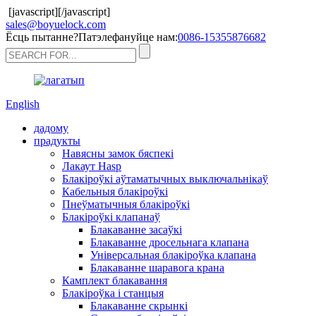
[javascript]
[/javascript]
sales@boyuelock.com
Ёсць пытанне?Патэлефануйце нам:
0086-15355876682
English
дадому
прадукты
Навясны замок бяспекі
Лакаут Hasp
Блакіроўкі аўтаматычных выключальнікаў
Кабельныя блакіроўкі
Пнеўматычныя блакіроўкі
Блакіроўкі клапанаў
Блакаванне засаўкі
Блакаванне дросельнага клапана
Універсальная блакіроўка клапана
Блакаванне шаравога крана
Камплект блакавання
Блакіроўка і станцыя
Блакаванне скрынкі