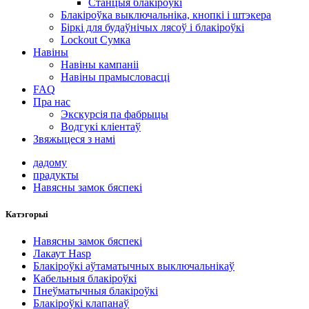
Станцыя блакіроўкі
Блакіроўка выключальніка, кнопкі і штэкера
Біркі для будаўнічых лясоў і блакіроўкі
Lockout Сумка
Навіны
Навіны кампаніі
Навіны прамысловасці
FAQ
Пра нас
Экскурсія па фабрыцы
Водгукі кліентаў
Звяжыцеся з намі
дадому
прадукты
Навясны замок бяспекі
Катэгорыі
Навясны замок бяспекі
Лакаут Hasp
Блакіроўкі аўтаматычных выключальнікаў
Кабельныя блакіроўкі
Пнеўматычныя блакіроўкі
Блакіроўкі клапанаў