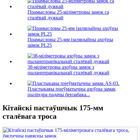
Прамысловы 25-міліметровы замок са
сталёвай дужкай
Прамысловы 25-мм ізаляцыйны ахоўны
замок PL25
38-міліметровы ахоўны замок з
пыланепранікальнай сталёвай дужкай
Пластыкавы пнеўматычны ахоўны замак
цыліндра падачы бензабака...
Кітайскі пастаўшчык 175-мм
сталёвага троса