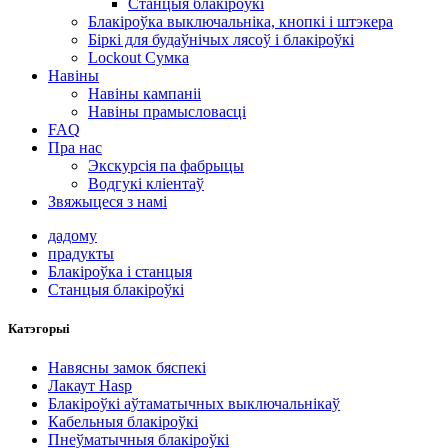
Станцыя блакіроўкі
Блакіроўка выключальніка, кнопкі і штэкера
Біркі для будаўнічых лясоў і блакіроўкі
Lockout Сумка
Навіны
Навіны кампаніі
Навіны прамысловасці
FAQ
Пра нас
Экскурсія па фабрыцы
Водгукі кліентаў
Звяжыцеся з намі
дадому
прадукты
Блакіроўка і станцыя
Станцыя блакіроўкі
Катэгорыі
Навясны замок бяспекі
Лакаут Hasp
Блакіроўкі аўтаматычных выключальнікаў
Кабельныя блакіроўкі
Пнеўматычныя блакіроўкі