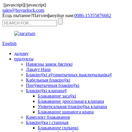
[javascript]
[/javascript]
sales@boyuelock.com
Ёсць пытанне?Патэлефануйце нам:
0086-15355876682
English
дадому
прадукты
Навясны замок бяспекі
Лакаут Hasp
Блакіроўкі аўтаматычных выключальнікаў
Кабельныя блакіроўкі
Пнеўматычныя блакіроўкі
Блакіроўкі клапанаў
Блакаванне засаўкі
Блакаванне дросельнага клапана
Універсальная блакіроўка клапана
Блакаванне шаравога крана
Камплект блакавання
Блакіроўка і станцыя
Блакаванне скрынкі