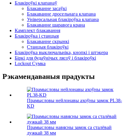
Блакіроўкі клапанаў
Блакаванне засаўкі
Блакаванне дросельнага клапана
Універсальная блакіроўка клапана
Блакаванне шаравога крана
Камплект блакавання
Блакіроўка і станцыя
Блакаванне скрынкі
Станцыя блакіроўкі
Блакіроўка выключальніка, кнопкі і штэкера
Біркі для будаўнічых лясоў і блакіроўкі
Lockout Сумка
Рэкамендаваныя прадукты
Прамысловы нейлонавы ахоўны замок PL38-
KD
Прамысловы навясны замок са сталёвай
дужкай 38 мм