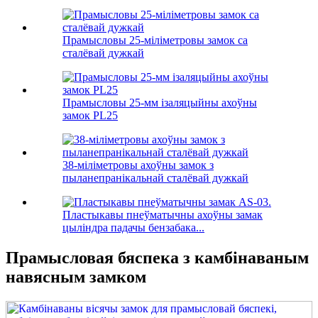
Прамысловы 25-міліметровы замок са
сталёвай дужкай
Прамысловы 25-мм ізаляцыйны ахоўны
замок PL25
38-міліметровы ахоўны замок з
пыланепранікальнай сталёвай дужкай
Пластыкавы пнеўматычны ахоўны замак
цыліндра падачы бензабака...
Прамысловая бяспека з камбінаваным
навясным замком