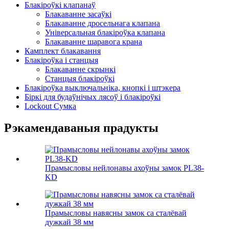
Блакіроўкі клапанаў
Блакаванне засаўкі
Блакаванне дросельнага клапана
Універсальная блакіроўка клапана
Блакаванне шаравога крана
Камплект блакавання
Блакіроўка і станцыя
Блакаванне скрынкі
Станцыя блакіроўкі
Блакіроўка выключальніка, кнопкі і штэкера
Біркі для будаўнічых лясоў і блакіроўкі
Lockout Сумка
Рэкамендаваныя прадукты
Прамысловы нейлонавы ахоўны замок PL38-
KD
Прамысловы навясны замок са сталёвай
дужкай 38 мм