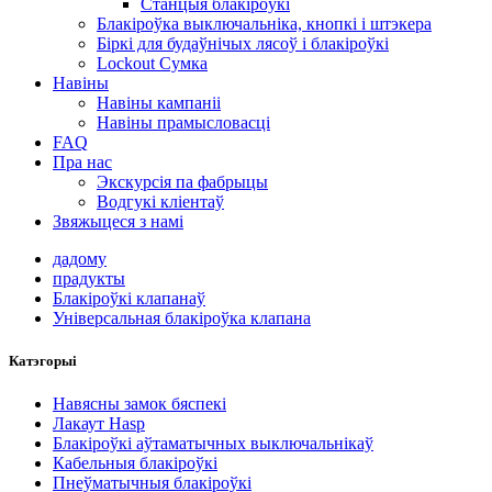
Станцыя блакіроўкі
Блакіроўка выключальніка, кнопкі і штэкера
Біркі для будаўнічых лясоў і блакіроўкі
Lockout Сумка
Навіны
Навіны кампаніі
Навіны прамысловасці
FAQ
Пра нас
Экскурсія па фабрыцы
Водгукі кліентаў
Звяжыцеся з намі
дадому
прадукты
Блакіроўкі клапанаў
Універсальная блакіроўка клапана
Катэгорыі
Навясны замок бяспекі
Лакаут Hasp
Блакіроўкі аўтаматычных выключальнікаў
Кабельныя блакіроўкі
Пнеўматычныя блакіроўкі