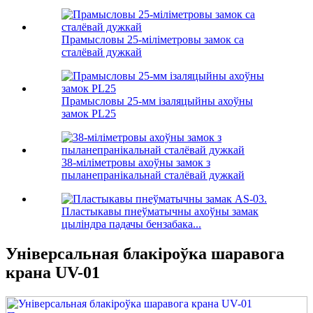
Прамысловы 25-міліметровы замок са
сталёвай дужкай
Прамысловы 25-мм ізаляцыйны ахоўны
замок PL25
38-міліметровы ахоўны замок з
пыланепранікальнай сталёвай дужкай
Пластыкавы пнеўматычны ахоўны замак
цыліндра падачы бензабака...
Універсальная блакіроўка шаравога
крана UV-01