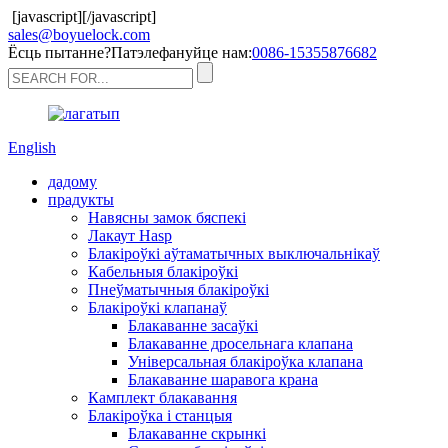
[javascript]
[/javascript]
sales@boyuelock.com
Ёсць пытанне?Патэлефануйце нам:
0086-15355876682
English
дадому
прадукты
Навясны замок бяспекі
Лакаут Hasp
Блакіроўкі аўтаматычных выключальнікаў
Кабельныя блакіроўкі
Пнеўматычныя блакіроўкі
Блакіроўкі клапанаў
Блакаванне засаўкі
Блакаванне дросельнага клапана
Універсальная блакіроўка клапана
Блакаванне шаравога крана
Камплект блакавання
Блакіроўка і станцыя
Блакаванне скрынкі