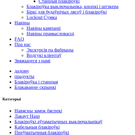
Станцыя блакіроўкі
Блакіроўка выключальніка, кнопкі і штэкера
Біркі для будаўнічых лясоў і блакіроўкі
Lockout Сумка
Навіны
Навіны кампаніі
Навіны прамысловасці
FAQ
Пра нас
Экскурсія па фабрыцы
Водгукі кліентаў
Звяжыцеся з намі
дадому
прадукты
Блакіроўка і станцыя
Блакаванне скрынкі
Катэгорыі
Навясны замок бяспекі
Лакаут Hasp
Блакіроўкі аўтаматычных выключальнікаў
Кабельныя блакіроўкі
Пнеўматычныя блакіроўкі