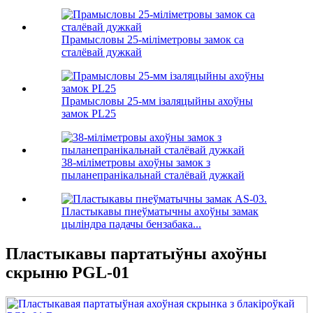
Прамысловы 25-міліметровы замок са
сталёвай дужкай
Прамысловы 25-мм ізаляцыйны ахоўны
замок PL25
38-міліметровы ахоўны замок з
пыланепранікальнай сталёвай дужкай
Пластыкавы пнеўматычны ахоўны замак
цыліндра падачы бензабака...
Пластыкавы партатыўны ахоўны
скрыню PGL-01