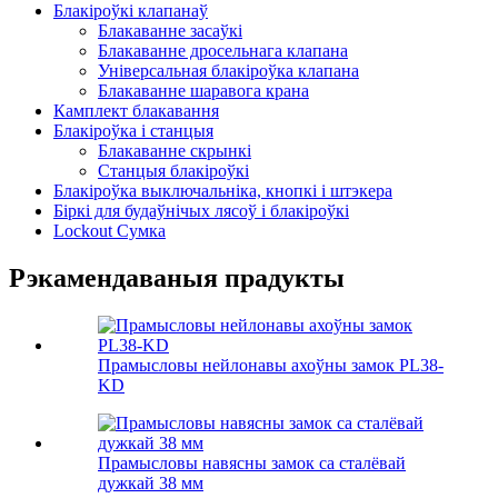
Блакіроўкі клапанаў
Блакаванне засаўкі
Блакаванне дросельнага клапана
Універсальная блакіроўка клапана
Блакаванне шаравога крана
Камплект блакавання
Блакіроўка і станцыя
Блакаванне скрынкі
Станцыя блакіроўкі
Блакіроўка выключальніка, кнопкі і штэкера
Біркі для будаўнічых лясоў і блакіроўкі
Lockout Сумка
Рэкамендаваныя прадукты
Прамысловы нейлонавы ахоўны замок PL38-
KD
Прамысловы навясны замок са сталёвай
дужкай 38 мм