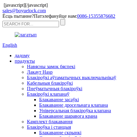
[javascript]
[/javascript]
sales@boyuelock.com
Ёсць пытанне?Патэлефануйце нам:
0086-15355876682
English
дадому
прадукты
Навясны замок бяспекі
Лакаут Hasp
Блакіроўкі аўтаматычных выключальнікаў
Кабельныя блакіроўкі
Пнеўматычныя блакіроўкі
Блакіроўкі клапанаў
Блакаванне засаўкі
Блакаванне дросельнага клапана
Універсальная блакіроўка клапана
Блакаванне шаравога крана
Камплект блакавання
Блакіроўка і станцыя
Блакаванне скрынкі