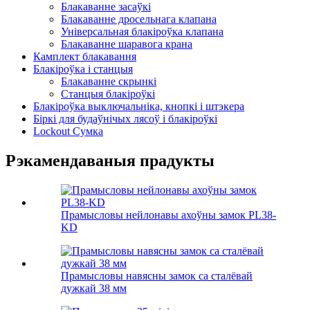
Блакаванне засаўкі
Блакаванне дросельнага клапана
Універсальная блакіроўка клапана
Блакаванне шаравога крана
Камплект блакавання
Блакіроўка і станцыя
Блакаванне скрынкі
Станцыя блакіроўкі
Блакіроўка выключальніка, кнопкі і штэкера
Біркі для будаўнічых лясоў і блакіроўкі
Lockout Сумка
Рэкамендаваныя прадукты
Прамысловы нейлонавы ахоўны замок PL38-
KD
Прамысловы навясны замок са сталёвай
дужкай 38 мм