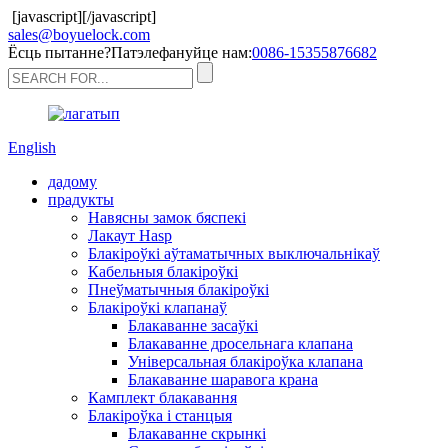
[javascript]
[/javascript]
sales@boyuelock.com
Ёсць пытанне?Патэлефануйце нам:
0086-15355876682
English
дадому
прадукты
Навясны замок бяспекі
Лакаут Hasp
Блакіроўкі аўтаматычных выключальнікаў
Кабельныя блакіроўкі
Пнеўматычныя блакіроўкі
Блакіроўкі клапанаў
Блакаванне засаўкі
Блакаванне дросельнага клапана
Універсальная блакіроўка клапана
Блакаванне шаравога крана
Камплект блакавання
Блакіроўка і станцыя
Блакаванне скрынкі