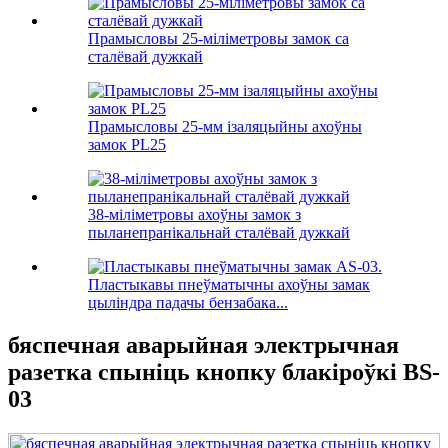
Прамысловы 25-міліметровы замок са
сталёвай дужкай
Прамысловы 25-мм ізаляцыйны ахоўны
замок PL25
38-міліметровы ахоўны замок з
пыланепранікальнай сталёвай дужкай
Пластыкавы пнеўматычны ахоўны замак
цыліндра падачы бензабака...
бяспечная аварыйная электрычная
разетка спыніць кнопку блакіроўкі BS-
03