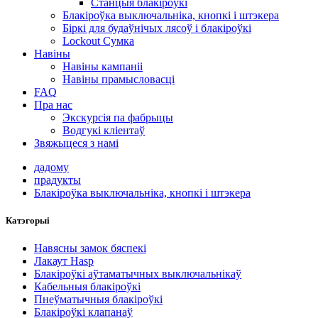
Станцыя блакіроўкі
Блакіроўка выключальніка, кнопкі і штэкера
Біркі для будаўнічых лясоў і блакіроўкі
Lockout Сумка
Навіны
Навіны кампаніі
Навіны прамысловасці
FAQ
Пра нас
Экскурсія па фабрыцы
Водгукі кліентаў
Звяжыцеся з намі
дадому
прадукты
Блакіроўка выключальніка, кнопкі і штэкера
Катэгорыі
Навясны замок бяспекі
Лакаут Hasp
Блакіроўкі аўтаматычных выключальнікаў
Кабельныя блакіроўкі
Пнеўматычныя блакіроўкі
Блакіроўкі клапанаў